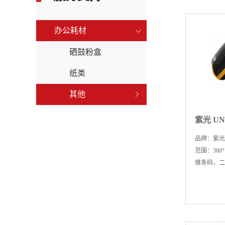
办公耗材
硒鼓粉盒
纸类
其他
品牌：紫光 
范围：360
维条码，二