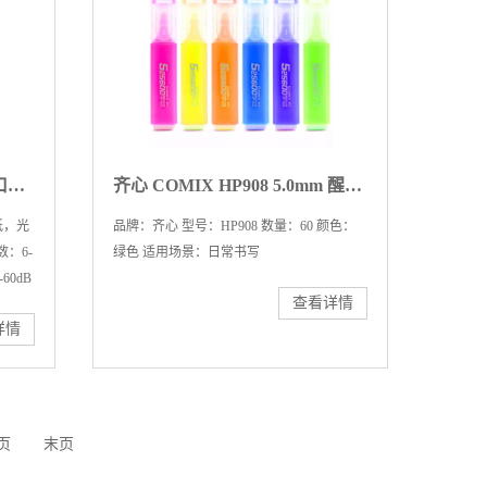
齐心 S3506 不卡纸系列双入口碎纸机 2×10mm/8张纸/22L/双入口/续航10分钟
齐心 COMIX HP908 5.0mm 醒目荧光笔单头 绿色 10支/盒 6盒/箱
纸，光
品牌：齐心 型号：HP908 数量：60 颜色：
：6-
绿色 适用场景：日常书写
60dB
查看详情
详情
页
末页