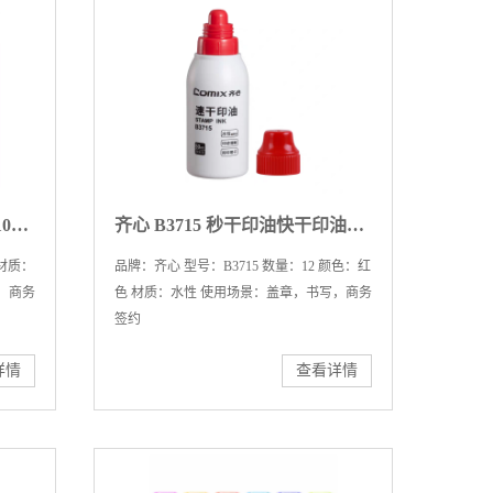
齐心 COMIX B3513 橡皮筋 100g 12包/箱
齐心 B3715 秒干印油快干印油速干印油印章印油财务红色 50ML【1件起售，12瓶/件】
 材质：
品牌：齐心 型号：B3715 数量：12 颜色：红
，商务
色 材质：水性 使用场景：盖章，书写，商务
签约
详情
查看详情