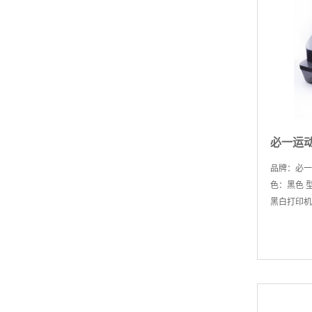
品牌：必一
色：黑色 型
黑白打印机
398*296*
RS232 串