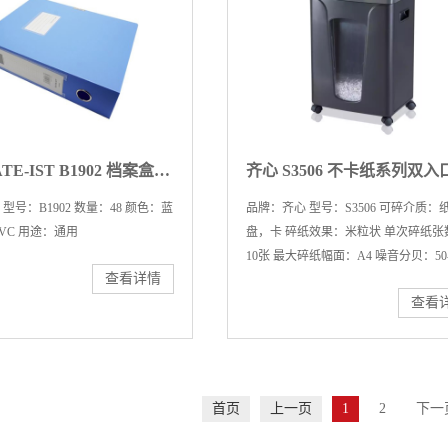
欧标 MATE-IST B1902 档案盒PP塑料档案盒a4加厚文件盒 蓝色 A4 55mm 12个/箱 4箱/件
型号：B1902 数量：48 颜色：蓝
品牌：齐心 型号：S3506 可碎介质：
VC 用途：通用
盘，卡 碎纸效果：米粒状 单次碎纸张数
10张 最大碎纸幅面：A4 噪音分贝：50-
查看详情
查看
首页
上一页
1
2
下一