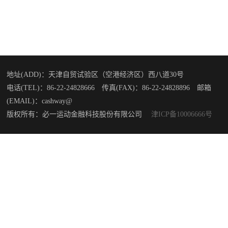
地址(ADD)：天津自贸试验区（空港经济区）西八道30号
电话(TEL)：86-22-24828666 传真(FAX)：86-22-24828896 邮箱
(EMAIL)：cashway@
版权所有：必一运动金融科技股份有限公司
津ICP备10006666号