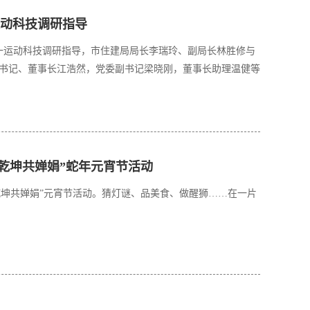
动科技调研指导
必一运动科技调研指导，市住建局局长李瑞玲、副局长林胜修与
书记、董事长江浩然，党委副书记梁晓刚，董事长助理温健等
乾坤共婵娟”蛇年元宵节活动
满乾坤共婵娟”元宵节活动。猜灯谜、品美食、做醒狮……在一片