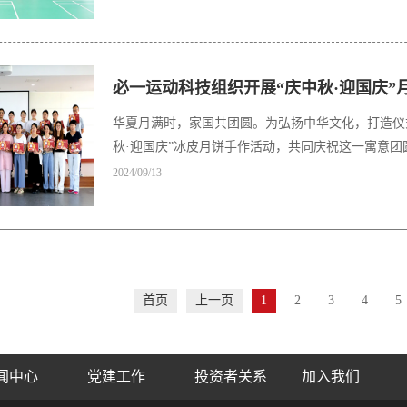
必一运动科技组织开展“庆中秋·迎国庆”
华夏月满时，家国共团圆。为弘扬中华文化，打造仪式
秋·迎国庆”冰皮月饼手作活动，共同庆祝这一寓意团
2024/09/13
首页
上一页
1
2
3
4
5
闻中心
党建工作
投资者关系
加入我们