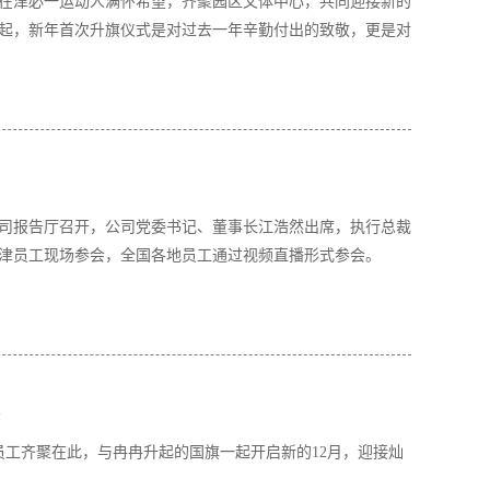
体在津必一运动人满怀希望，齐聚园区文体中心，共同迎接新的
起，新年首次升旗仪式是对过去一年辛勤付出的致敬，更是对
议在公司报告厅召开，公司党委书记、董事长江浩然出席，执行总裁
在津员工现场参会，全国各地员工通过视频直播形式参会。
员工齐聚在此，与冉冉升起的国旗一起开启新的12月，迎接灿