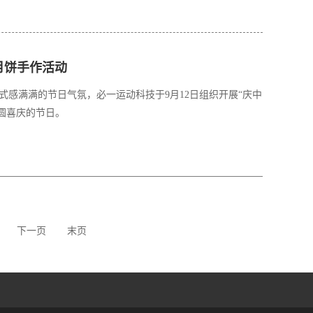
月饼手作活动
感满满的节日气氛，必一运动科技于9月12日组织开展“庆中
圆喜庆的节日。
下一页
末页